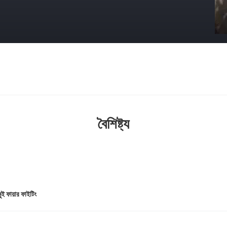
বৈশিষ্ট্য
ুই ফায়ার ফাইটিং