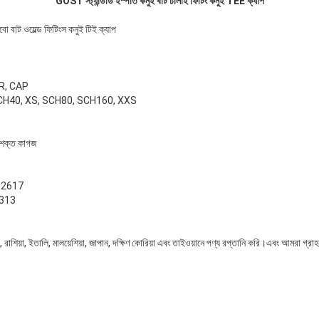
GOST স্ট্যান্ডার্ড ইস্পাত কনুই বাট ঢালাই ফিটিং কনুই TEE ক্যাপ
লবো বাট ওয়েল্ড ফিটিংস কনুই টিই ক্যাপ
ER, CAP
, SCH40, XS, SCH80, SCH160, XXS
, শক্ত কাগজ
একটি বার্তা রেখে যান
আমরা শীঘ্রই আপনাকে আবার কল করব!
ন 2617
2313
যান্ড, রাশিয়া, ইতালি, মালয়েশিয়া, জাপান, দক্ষিণ কোরিয়া এবং তাইওয়ানে পণ্য রপ্তানি করি।এবং আমরা গ