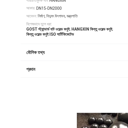
পরিচিতিমুলক নাম:
HANGXIN
আকার:
DN15-DN2000
আবেদন:
নির্মাণ, বিদ্যুৎ উৎপাদন, যন্ত্রপাতি
বিশেষভাবে তুলে ধরা:
,
,
GOST স্ট্যান্ডার্ড বাট ওয়েল্ড কনুই
HANGXIN কিন্তু ওয়েল্ড কনুই
কিন্তু ওয়েল্ড কনুই ISO সার্টিফিকেটেড
মৌলিক তথ্য
প্রদান