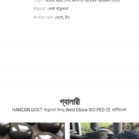
পেইন্টিং:
বিরোধী মরিচা তেল, কালো বা গ্রাহকের প্রয়োজন হিসাবে
স্ট্যান্ডার্ড:
গোস্ট স্ট্যান্ডার্ড
উৎপত্তি স্থল:
হেবেই, চীন
গ্যালারী
HANGXIN GOST স্ট্যান্ডার্ড কিন্তু Weld Elbow ISO PED CE সার্টিফিকেট