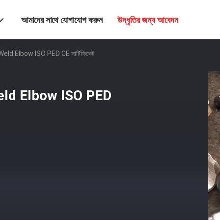
আমাদের সাথে যোগাযোগ করুন
উদ্ধৃতির জন্য আবেদন
তু Weld Elbow ISO PED CE সার্টিফিকেট
ু Weld Elbow ISO PED