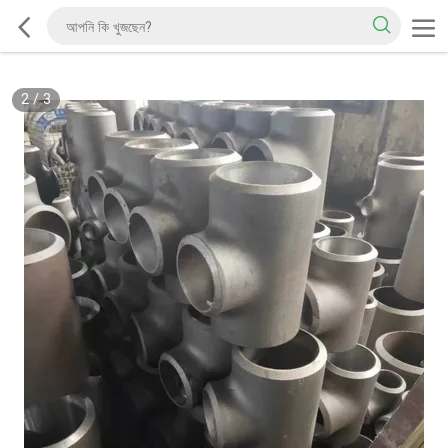
2
/
3