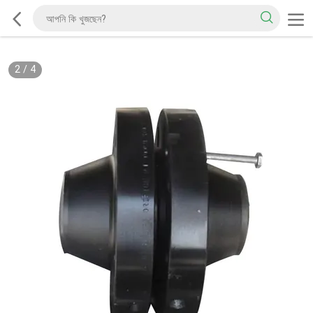
2
/
4