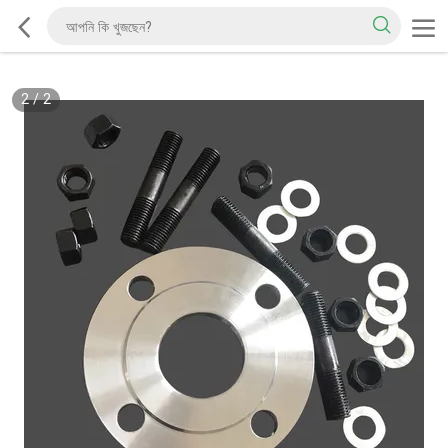
2
/
2