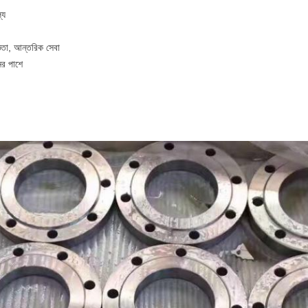
্য
্ঞতা, আন্তরিক সেবা
নের পাশে