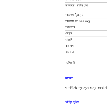
নামমাত্র প্রাচীর বেধ
সারফেস ট্রিটমেন্ট
সারফেস ফর্ম sealing
সনদপত্র
মোড়ক
পেমেন্ট
কারখানা
আবেদন
ডেলিভারি
আবেদন:
যা পাইপের প্রান্তের মধ্যে সংযোগের
বৈশিষ্ট্য সুবিধা