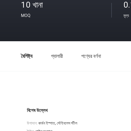
10 খানা
0
MOQ
মূল্য
বৈশিষ্ট্য
গ্যালারী
পণ্যের বর্ণনা
বিশেষ উল্লেখ
উপাদান:
কার্বন ইস্পাত, স্টেইনলেস স্টীল