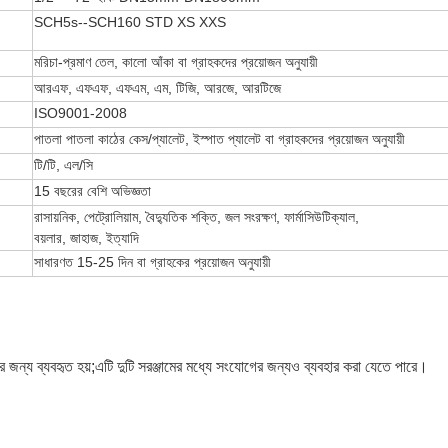
SCH5s--SCH160 STD XS XXS
মরিচা-প্রমাণ তেল, কালো আঁকা বা গ্রাহকদের প্রয়োজন অনুযায়ী
আরএফ, এফএফ, এফএম, এম, টিজি, আরজে, আরটিজে
ISO9001-2008
পাতলা পাতলা কাঠের কেস/প্যালেট, ইস্পাত প্যালেট বা গ্রাহকদের প্রয়োজন অনুযায়ী
টি/টি, এল/সি
জমা দিন
15 বছরের বেশি অভিজ্ঞতা
রাসায়নিক, পেট্রোলিয়াম, বৈদ্যুতিক শক্তি, জল সংরক্ষণ, ফার্মাসিউটিক্যাল,
বয়লার, জাহাজ, ইত্যাদি
সাধারণত 15-25 দিন বা গ্রাহকের প্রয়োজন অনুযায়ী
 জন্য ব্যবহৃত হয়;
এটি দুটি সরঞ্জামের মধ্যে সংযোগের জন্যও ব্যবহার করা যেতে পারে।