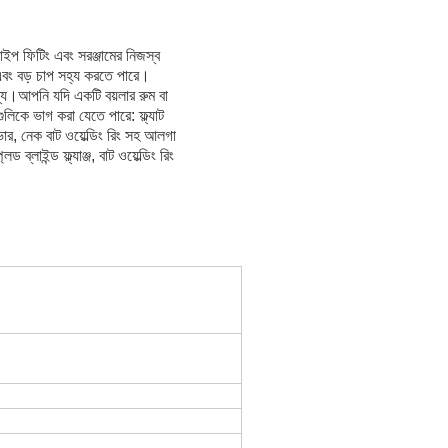
াইপ ফিটিং এবং সরঞ্জামের নিজস্ব
জ এবং বড় চাপ সহ্য করতে পারে।
শ্য।
আপনি যদি একটি বয়লার রুম বা
ুলিকে ভাগ করা যেতে পারে: ফ্ল্যাট
াঞ্জ কভার, নেক বাট ওয়েল্ডিং রিং সহ আলগা
লেড ব্লাইন্ড ফ্ল্যাঞ্জ, বাট ওয়েল্ডিং রিং