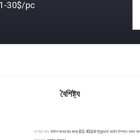
.1-30$/pc
বৈশিষ্ট্য
পণ্যের নাম:
পাইপ লাগানোর জন্য BS 4504 স্ট্যান্ডার্ড কার্বন ইস্পাত নকল অন্ধ 