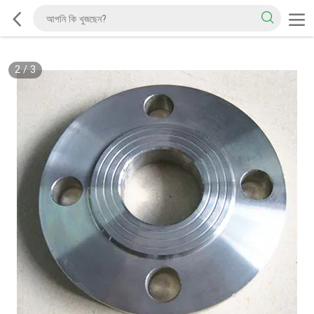
2
/
3