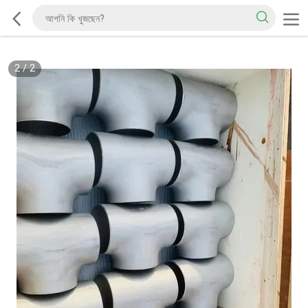
2
/
2