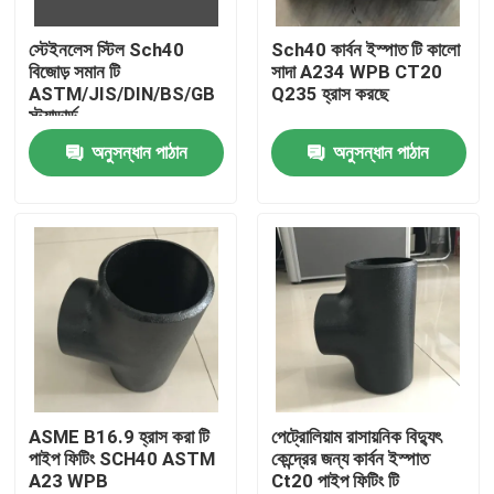
স্টেইনলেস স্টিল Sch40
Sch40 কার্বন ইস্পাত টি কালো
কারখানা ভ্রমণ
বিজোড় সমান টি
সাদা A234 WPB CT20
ASTM/JIS/DIN/BS/GB
Q235 হ্রাস করছে
স্ট্যান্ডার্ড
মান নিয়ন্ত্রণ
অনুসন্ধান পাঠান
অনুসন্ধান পাঠান
আমাদের সাথে যোগাযোগ করুন
উদ্ধৃতির জন্য আবেদন
ইস্পাত পাইপ ফ্ল্যাঞ্জ
DIN পাইপ ফ্ল্যাঞ্জ
ASME B16.9 হ্রাস করা টি
পেট্রোলিয়াম রাসায়নিক বিদ্যুৎ
পাইপ ফিটিং SCH40 ASTM
কেন্দ্রের জন্য কার্বন ইস্পাত
A23 WPB
Ct20 পাইপ ফিটিং টি
ANSI পাইপ ফ্ল্যাঞ্জ