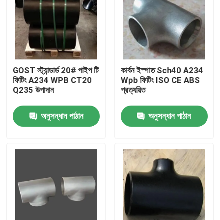
GOST স্ট্যান্ডার্ড 20# পাইপ টি
কার্বন ইস্পাত Sch40 A234
ফিটিং A234 WPB CT20
Wpb ফিটিং ISO CE ABS
Q235 উপাদান
প্রত্যয়িত
অনুসন্ধান পাঠান
অনুসন্ধান পাঠান
বাড়ি
পণ্য
আমাদের সম্পর্কে