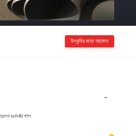
উদ্ধৃতির জন্য আবেদন
ট্যান্ডার্ড sch40 পাইপ