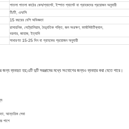
পাতলা পাতলা কাঠের কেস/প্যালেট, ইস্পাত প্যালেট বা গ্রাহকদের প্রয়োজন অনুযায়ী
টি/টি, এল/সি
15 বছরের বেশি অভিজ্ঞতা
রাসায়নিক, পেট্রোলিয়াম, বৈদ্যুতিক শক্তি, জল সংরক্ষণ, ফার্মাসিউটিক্যাল,
বয়লার, জাহাজ, ইত্যাদি
সাধারণত 15-25 দিন বা গ্রাহকের প্রয়োজন অনুযায়ী
 জন্য ব্যবহৃত হয়;
এটি দুটি সরঞ্জামের মধ্যে সংযোগের জন্যও ব্যবহার করা যেতে পারে।
্য
্ঞতা, আন্তরিক সেবা
নের পাশে