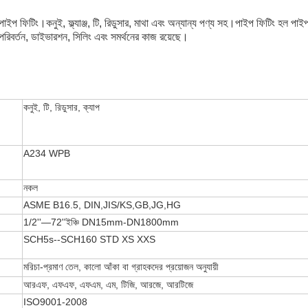
ত পাইপ ফিটিং।
কনুই, ফ্ল্যাঞ্জ, টি, রিডুসার, মাথা এবং অন্যান্য পণ্য সহ।
পাইপ ফিটিং হল পাইপ
ক পরিবর্তন, ডাইভারশন, সিলিং এবং সমর্থনের কাজ রয়েছে।
কনুই, টি, রিডুসার, ক্যাপ
A234 WPB
নকল
ASME B16.5, DIN,JIS/KS,GB,JG,HG
1/2''—72''ইঞ্চি DN15mm-DN1800mm
SCH5s--SCH160 STD XS XXS
মরিচা-প্রমাণ তেল, কালো আঁকা বা গ্রাহকদের প্রয়োজন অনুযায়ী
আরএফ, এফএফ, এফএম, এম, টিজি, আরজে, আরটিজে
ISO9001-2008