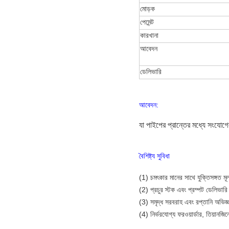
মোড়ক
পেমেন্ট
কারখানা
আবেদন
ডেলিভারি
আবেদন:
যা পাইপের প্রান্তের মধ্যে সংযোগের
বৈশিষ্ট্য সুবিধা
(1) চমৎকার মানের সাথে যুক্তিসঙ্গত মূল
(2) প্রচুর স্টক এবং প্রম্পট ডেলিভারি
(3) সমৃদ্ধ সরবরাহ এবং রপ্তানি অভিজ
(4) নির্ভরযোগ্য ফরওয়ার্ডার, তিয়ানজি