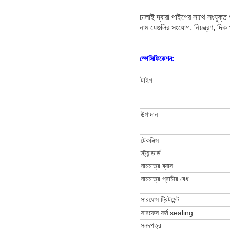
ঢালাই দ্বারা পাইপের সাথে সংযুক্
নাম যেগুলির সংযোগ, নিয়ন্ত্রণ, দি
স্পেসিফিকেশন:
টাইপ
উপাদান
টেকনিক্স
স্ট্যান্ডার্ড
নামমাত্র ব্যাস
নামমাত্র প্রাচীর বেধ
সারফেস ট্রিটমেন্ট
সারফেস ফর্ম sealing
সনদপত্র