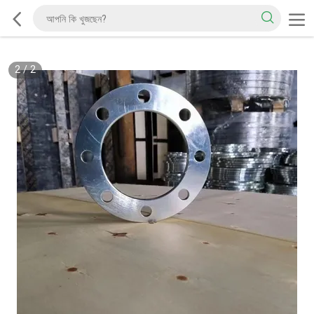
2
/
2