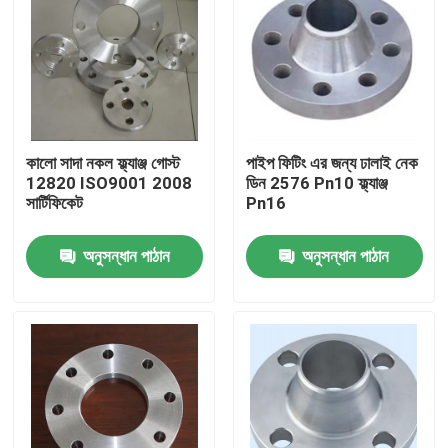
কালো সাদা নকল ফ্ল্যাঞ্জ গোস্ট
পাইপ ফিটিং এর জন্য ঢালাই নেক
12820 ISO9001 2008
ডিন 2576 Pn10 ফ্ল্যাঞ্জ
সার্টিফিকেট
Pn16
অনুসন্ধান পাঠান
অনুসন্ধান পাঠান
বাড়ি
আমাদের সম্পর্কে
পরিচিতি