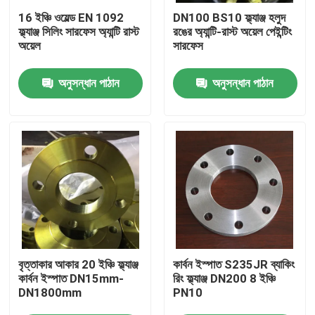
16 ইঞ্চি ওয়েল্ড EN 1092
DN100 BS10 ফ্ল্যাঞ্জ হলুদ
ফ্ল্যাঞ্জ সিলিং সারফেস অ্যান্টি রাস্ট
রঙের অ্যান্টি-রাস্ট অয়েল পেইন্টিং
কারখানা ভ্রমণ
অয়েল
সারফেস
অনুসন্ধান পাঠান
অনুসন্ধান পাঠান
মান নিয়ন্ত্রণ
আমাদের সাথে যোগাযোগ করুন
উদ্ধৃতির জন্য আবেদন
ইস্পাত পাইপ ফ্ল্যাঞ্জ
DIN পাইপ ফ্ল্যাঞ্জ
বৃত্তাকার আকার 20 ইঞ্চি ফ্ল্যাঞ্জ
কার্বন ইস্পাত S235JR ব্যাকিং
কার্বন ইস্পাত DN15mm-
রিং ফ্ল্যাঞ্জ DN200 8 ইঞ্চি
DN1800mm
PN10
ANSI পাইপ ফ্ল্যাঞ্জ