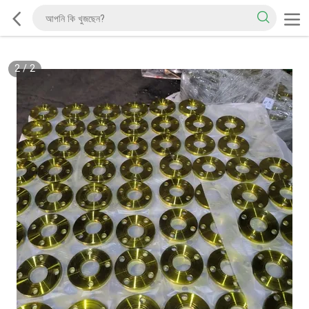
2
/
2