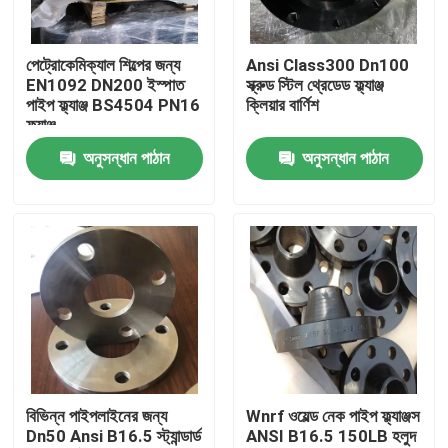
কারখানা ভ্রমণ
পেট্রোকেমিক্যাল শিল্পের জন্য
Ansi Class300 Dn100
EN1092 DN200 ইস্পাত
স্ক্রুড স্টিল থ্রেডেড ফ্ল্যাঞ্জ
পাইপ ফ্ল্যাঞ্জ BS4504 PN16
ক্লিয়ার বার্ণিশ
মান নিয়ন্ত্রণ
ফ্ল্যাঞ্জ
অনুসন্ধান পাঠান
অনুসন্ধান পাঠান
আমাদের সাথে যোগাযোগ করুন
উদ্ধৃতির জন্য আবেদন
ইস্পাত পাইপ ফ্ল্যাঞ্জ
DIN পাইপ ফ্ল্যাঞ্জ
বিভিন্ন পাইপলাইনের জন্য
Wnrf ওয়েল্ড নেক পাইপ ফ্ল্যাঞ্জস
Dn50 Ansi B16.5 স্ট্যান্ডার্ড
ANSI B16.5 150LB হলুদ
ANSI পাইপ ফ্ল্যাঞ্জ