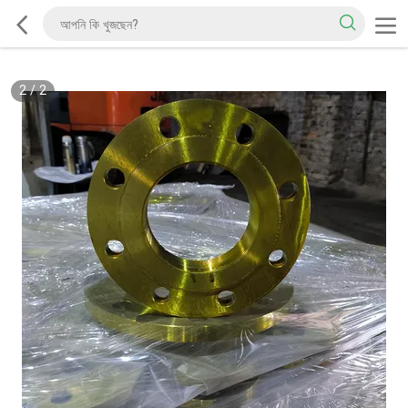
2
/
2