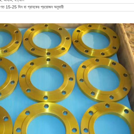
রণত 15-25 দিন বা গ্রাহকের প্রয়োজন অনুযায়ী
জমা দিন