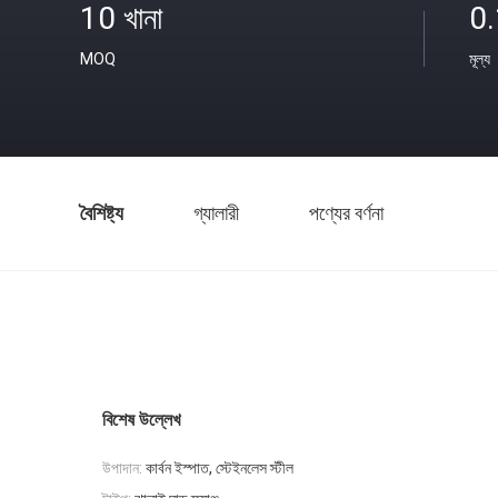
10 খানা
0
MOQ
মূল্য
বৈশিষ্ট্য
গ্যালারী
পণ্যের বর্ণনা
বিশেষ উল্লেখ
উপাদান:
কার্বন ইস্পাত, স্টেইনলেস স্টীল