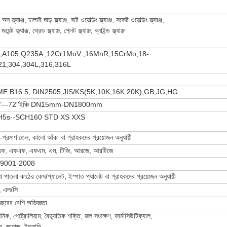
অন ফ্ল্যাঞ্জ, ঢালাই ঘাড় ফ্ল্যাঞ্জ, বাট ওয়েল্ডিং ফ্ল্যাঞ্জ, সকেট ওয়েল্ডিং ফ্ল্যাঞ্জ,
জয়েন্ট ফ্ল্যাঞ্জ, থ্রেড ফ্ল্যাঞ্জ, প্লেট ফ্ল্যাঞ্জ, ব্লাইন্ড ফ্ল্যাঞ্জ
,A105,Q235A ,12Cr1MoV ,16MnR,15CrMo,18-
21,304,304L,316,316L
E B16.5, DIN2505,JIS/KS(5K,10K,16K,20K),GB,JG,HG
''—72''ইঞ্চি DN15mm-DN1800mm
5s--SCH160 STD XS XXS
একটি বার্তা রেখে যান
আমরা শীঘ্রই আপনাকে আবার কল করব!
া-প্রমাণ তেল, কালো আঁকা বা গ্রাহকদের প্রয়োজন অনুযায়ী
ফ, এফএফ, এফএম, এম, টিজি, আরজে, আরটিজে
9001-2008
া পাতলা কাঠের কেস/প্যালেট, ইস্পাত প্যালেট বা গ্রাহকদের প্রয়োজন অনুযায়ী
ি, এল/সি
ছরের বেশি অভিজ্ঞতা
়নিক, পেট্রোলিয়াম, বৈদ্যুতিক শক্তি, জল সংরক্ষণ, ফার্মাসিউটিক্যাল,
র, জাহাজ, ইত্যাদি