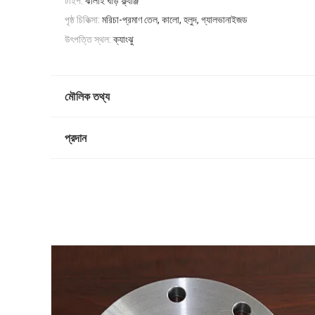
টাইপ:
ঝালাই ঘাড় ফ্ল্যাঞ্জ
পৃষ্ঠ চিকিত্সা:
মরিচা-প্রমাণ তেল, কালো, হলুদ, গ্যালভানাইজড
উৎপত্তি স্থল:
ক্যাংঝু
মৌলিক তথ্য
প্রদান