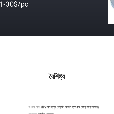
.1-30$/pc
বৈশিষ্ট্য
পণ্যের নাম:
din মান হলুদ পেইন্টিং কার্বন ইস্পাত জোড় ঘাড় ফ্ল্যাঞ্জ