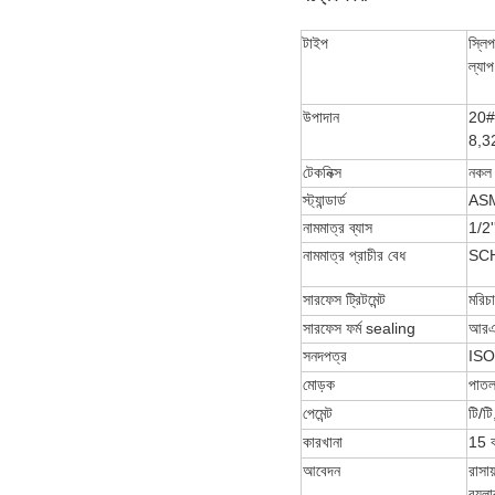
টাইপ
স্লিপ 
ল্যাপ 
উপাদান
20#
8,3
টেকনিক্স
নকল
স্ট্যান্ডার্ড
ASM
নামমাত্র ব্যাস
1/2
নামমাত্র প্রাচীর বেধ
SCH
সারফেস ট্রিটমেন্ট
মরিচ
সারফেস ফর্ম sealing
আরএ
সনদপত্র
ISO
মোড়ক
পাতল
পেমেন্ট
টি/ট
কারখানা
15 ব
আবেদন
রাসায
বয়লা