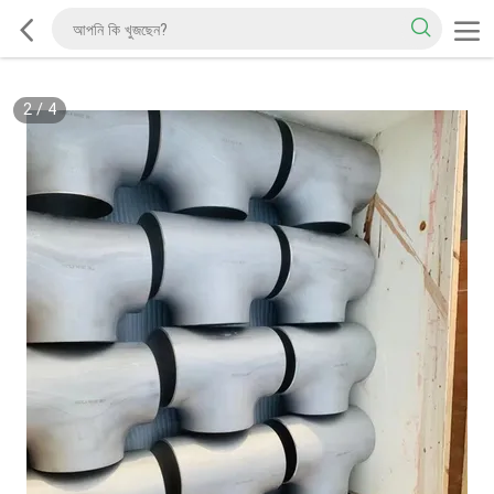
2
/
4