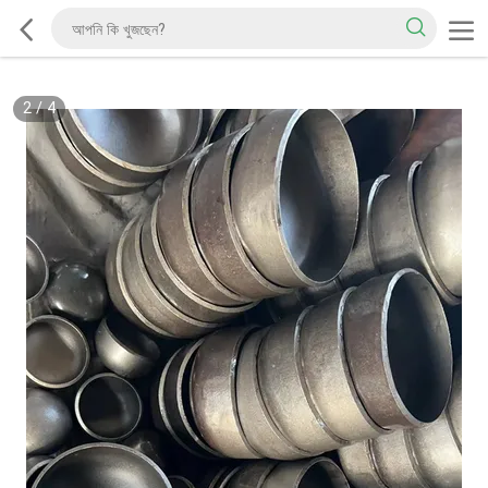
2
/
4