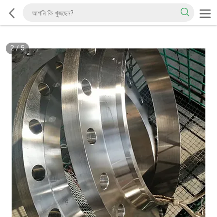
2
/
5