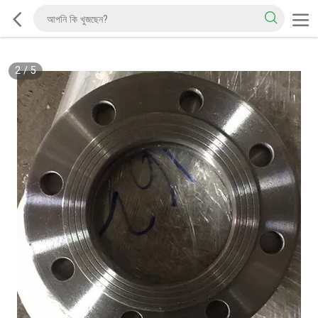
2
/
5